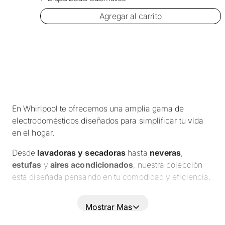
Agregar al carrito
En Whirlpool te ofrecemos una amplia gama de
electrodomésticos diseñados para simplificar tu vida
en el hogar.
Desde
lavadoras y secadoras
hasta
neveras
,
estufas
y
aires acondicionados
, nuestra colección
está diseñada pensando en tu comodidad y eficiencia.
Explora el sitio de Whirlpool y encuentra los
Mostrar Mas
electrodomésticos perfectos para cada espacio de tu
casa.