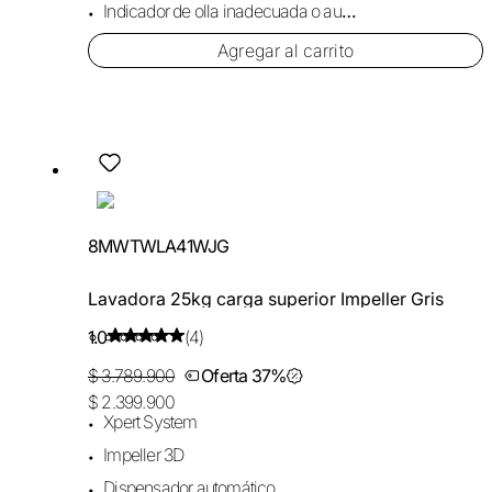
Indicador de olla inadecuada o ausente
Agregar al carrito
8MWTWLA41WJG
Lavadora 25kg carga superior Impeller Gris
1.0
(4)
$ 3.789.900
Oferta 37%
$ 2.399.900
Xpert System
Impeller 3D
Dispensador automático