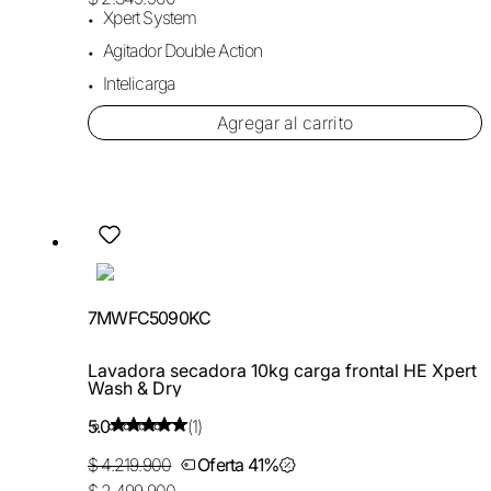
Xpert System
Agitador Double Action
Intelicarga
Agregar al carrito
7MWFC5090KC
Lavadora secadora 10kg carga frontal HE Xpert
Wash & Dry
5.0
(1)
$ 4.219.900
Oferta 41%
$ 2.499.900