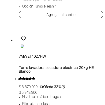
Opción TumbleFresh™
Agregar al carrito
7MWET4027HW
Torre lavadora secadora eléctrica 20kg HE
Blanco
$ 8.879.900
Oferta 33%
$ 5.949.900
Nivel automático de agua
Filtro atrapapelusa