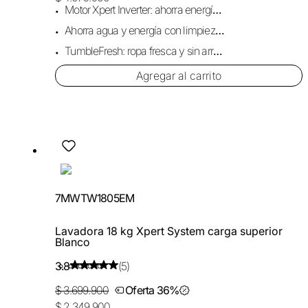
Motor Xpert Inverter: ahorra energía y ruido.
Ahorra agua y energía con limpieza profunda.
TumbleFresh: ropa fresca y sin arrugas (12h)
Agregar al carrito
7MWTW1805EM
Lavadora 18 kg Xpert System carga superior
Blanco
3.8
(5)
$ 3.699.900
Oferta 36%
$ 2.349.900