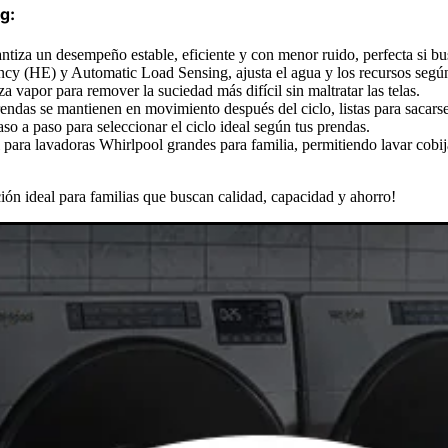
g:
ntiza un desempeño estable, eficiente y con menor ruido, perfecta si bu
ncy (HE) y Automatic Load Sensing, ajusta el agua y los recursos según
 vapor para remover la suciedad más difícil sin maltratar las telas.
prendas se mantienen en movimiento después del ciclo, listas para sacars
o a paso para seleccionar el ciclo ideal según tus prendas.
 para lavadoras Whirlpool grandes para familia, permitiendo lavar cobi
ión ideal para familias que buscan calidad, capacidad y ahorro!