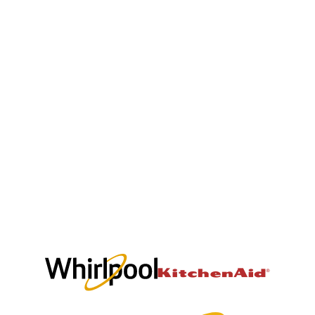
Las lavadoras de carga superior Whirlpool ofrecen dos
sistemas de lavado:
✅ Impeller
- Disco en el fondo de la tina
- Mayor espacio interior
- Movimiento dinámico del agua
- Mejor cuidado de las prendas
✅ Agitador tradicional
- Eje central que mueve la ropa
- Ideal para remover suciedad difícil
- Recomendado para cargas pesadas
La elección dependerá del tipo de ropa que laves y del
nivel de intensidad que necesites.