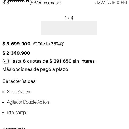
7MWTW1805EM
3.8
(5)
Ver reseñas
1
/
4
$ 3.699.900
Oferta 36%
$ 2.349.900
Hasta
6
cuotas de
$ 391.650
sin interes
Más opciones de pago a plazo
Características
Xpert System
Agitador Double Action
Intelicarga
Mostrar más