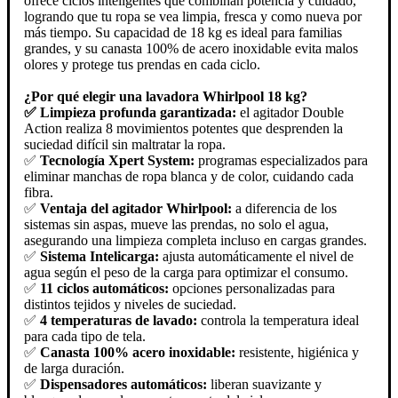
ofrece ciclos inteligentes que combinan potencia y cuidado,
logrando que tu ropa se vea limpia, fresca y como nueva por
más tiempo. Su capacidad de 18 kg es ideal para familias
grandes, y su canasta 100% de acero inoxidable evita malos
olores y protege tus prendas en cada ciclo.
¿Por qué elegir una lavadora Whirlpool 18 kg?
✅ Limpieza profunda garantizada:
el agitador Double
Action realiza 8 movimientos potentes que desprenden la
suciedad difícil sin maltratar la ropa.
✅
Tecnología Xpert System:
programas especializados para
eliminar manchas de ropa blanca y de color, cuidando cada
fibra.
✅
Ventaja del agitador Whirlpool:
a diferencia de los
sistemas sin aspas, mueve las prendas, no solo el agua,
asegurando una limpieza completa incluso en cargas grandes.
✅
Sistema Intelicarga:
ajusta automáticamente el nivel de
agua según el peso de la carga para optimizar el consumo.
✅
11 ciclos automáticos:
opciones personalizadas para
distintos tejidos y niveles de suciedad.
✅
4 temperaturas de lavado:
controla la temperatura ideal
para cada tipo de tela.
✅
Canasta 100% acero inoxidable:
resistente, higiénica y
de larga duración.
✅
Dispensadores automáticos:
liberan suavizante y