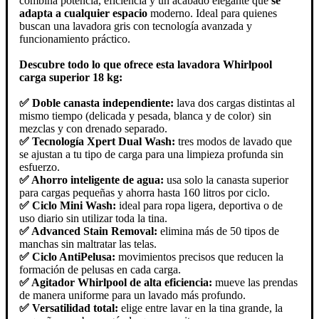
combina potencia, eficiencia y un acabado elegante que
se
adapta a cualquier espacio
moderno. Ideal para quienes
buscan una lavadora gris con tecnología avanzada y
funcionamiento práctico.
Descubre todo lo que ofrece esta lavadora Whirlpool
carga superior 18 kg:
✅ Doble canasta independiente:
lava dos cargas distintas al
mismo tiempo (delicada y pesada, blanca y de color)
sin
mezclas y con drenado separado.
✅ Tecnología Xpert Dual Wash:
tres modos de lavado que
se ajustan a tu tipo de carga para una limpieza profunda sin
esfuerzo.
✅ Ahorro inteligente de agua:
usa solo la canasta superior
para cargas pequeñas y ahorra hasta 160 litros por ciclo.
✅ Ciclo Mini Wash:
ideal para ropa ligera, deportiva o de
uso diario sin utilizar toda la tina.
✅ Advanced Stain Removal:
elimina más de 50 tipos de
manchas sin maltratar las telas.
✅ Ciclo AntiPelusa:
movimientos precisos que reducen la
formación de pelusas en cada carga.
✅ Agitador Whirlpool de alta eficiencia:
mueve las prendas
de manera uniforme para un lavado más profundo.
✅ Versatilidad total:
elige entre lavar en la tina grande, la