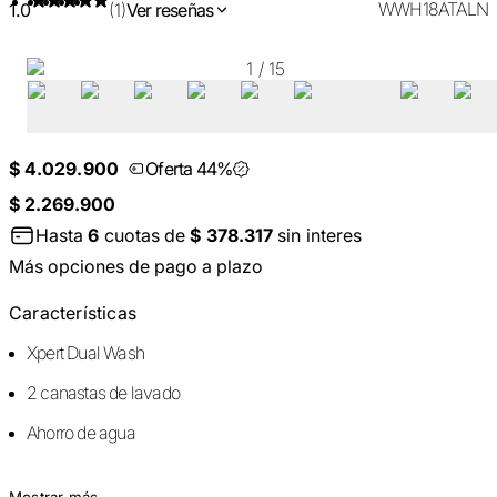
WWH18ATALN
1.0
(1)
Ver reseñas
1
/
15
$ 4.029.900
Oferta 44%
$ 2.269.900
Hasta
6
cuotas de
$ 378.317
sin interes
Más opciones de pago a plazo
Características
Xpert Dual Wash
2 canastas de lavado
Ahorro de agua
Mostrar más