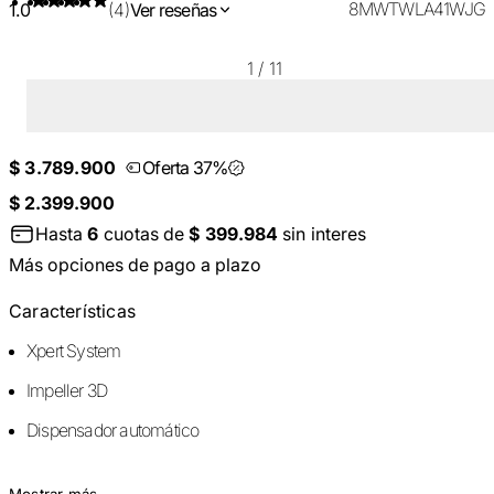
8MWTWLA41WJG
1.0
(4)
Ver reseñas
1
/
11
$ 3.789.900
Oferta 37%
$ 2.399.900
Hasta
6
cuotas de
$ 399.984
sin interes
Más opciones de pago a plazo
Características
Xpert System
Impeller 3D
Dispensador automático
Mostrar más