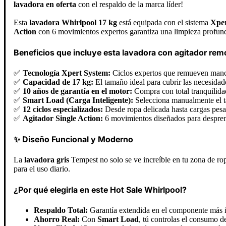
lavadora en oferta
con el respaldo de la marca líder!
Esta
lavadora Whirlpool 17 kg
está equipada con el sistema
Xper
Action
con 6 movimientos expertos garantiza una limpieza profund
Beneficios que incluye esta lavadora con agitador rem
✅
Tecnología Xpert System:
Ciclos expertos que remueven manch
✅
Capacidad de 17 kg:
El tamaño ideal para cubrir las necesidade
✅
10 años de garantía en el motor:
Compra con total tranquilidad
✅
Smart Load (Carga Inteligente):
Selecciona manualmente el t
✅
12 ciclos especializados:
Desde ropa delicada hasta cargas pesad
✅
Agitador Single Action:
6 movimientos diseñados para desprend
✨ Diseño Funcional y Moderno
La
lavadora gris
Tempest no solo se ve increíble en tu zona de rop
para el uso diario.
¿Por qué elegirla en este Hot Sale Whirlpool?
Respaldo Total:
Garantía extendida en el componente más i
Ahorro Real:
Con
Smart Load
, tú controlas el consumo d