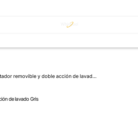
Lavadora 17 kg carga superior con agitador removible y doble acción de lavado Gris
ción de lavado Gris