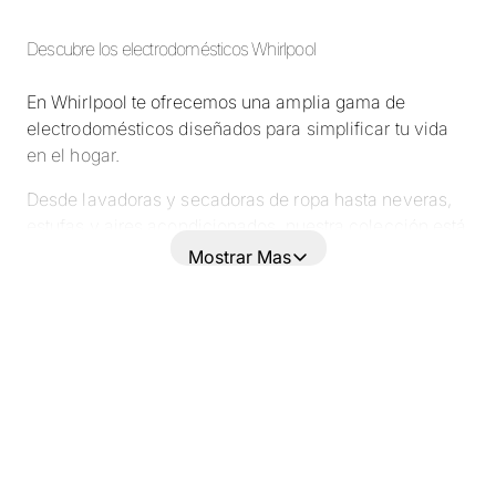
Descubre los electrodomésticos Whirlpool
En Whirlpool te ofrecemos una amplia gama de
electrodomésticos diseñados para simplificar tu vida
en el hogar.
Desde lavadoras y secadoras de ropa hasta neveras,
estufas y aires acondicionados, nuestra colección está
diseñada pensando en tu comodidad y eficiencia.
Mostrar Mas
Explora el sitio de Whirlpool y encuentra los
electrodomésticos perfectos para cada espacio de tu
casa.