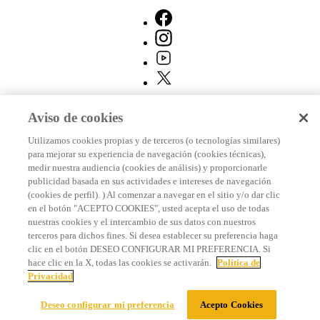
eficientes y diseñados para facilitar tu día a día.
🎁 Beneficios al comprar en Whirlpool Colombia
🚚 Envío a nivel nacional
🔧 Instalación profesional incluida (según modelo)
Aviso de cookies
📦 Garantía y respaldo técnico especializado
Utilizamos cookies propias y de terceros (o tecnologías similares)
para mejorar su experiencia de navegación (cookies técnicas),
medir nuestra audiencia (cookies de análisis) y proporcionarle
publicidad basada en sus actividades e intereses de navegación
(cookies de perfil). ) Al comenzar a navegar en el sitio y/o dar clic
en el botón "ACEPTO COOKIES", usted acepta el uso de todas
nuestras cookies y el intercambio de sus datos con nuestros
terceros para dichos fines. Si desea establecer su preferencia haga
clic en el botón DESEO CONFIGURAR MI PREFERENCIA. Si
hace clic en la X, todas las cookies se activarán.
Política de
Privacidad
Filtros
Relevancia
Deseo configurar mi preferencia
Acepto Cookies