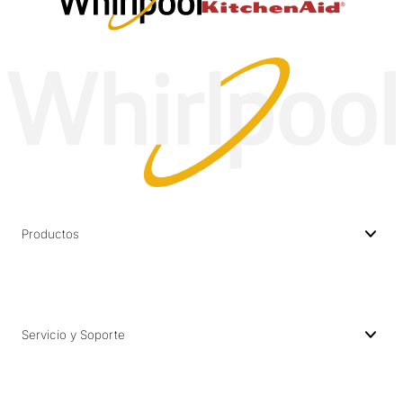
📏 Capacidades disponibles según tu hogar
Elegir la capacidad correcta ayuda a optimizar
recursos y prolongar la vida útil del equipo.
En esta categoría encontrarás lavadoras como:
• 15 kg – Ideal para parejas o cargas medianas
• 18 kg – Perfecta para familias pequeñas
• 20 kg – Para cargas grandes y uso frecuente
Productos
• Hasta 28 kg – Ideal para familias numerosas o
edredones grandes
Seleccionar la capacidad adecuada evita sobrecargar
el equipo y mejora el rendimiento de cada ciclo.
Servicio y Soporte
⚡ Tecnología que optimiza tu rutina