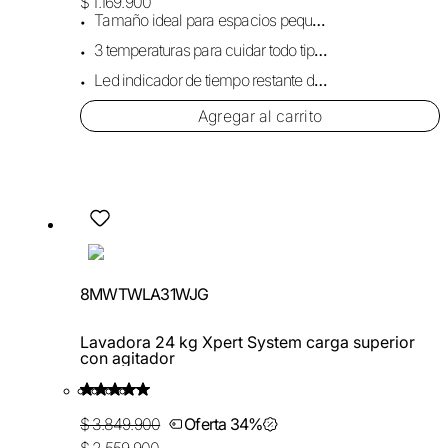
$ 1.169.900
Tamaño ideal para espacios pequeños.
3 temperaturas para cuidar todo tipo de prendas.
Led indicador de tiempo restante de ciclo.
Agregar al carrito
8MWTWLA31WJG
Lavadora 24 kg Xpert System carga superior
con agitador
$ 3.849.900
Oferta 34%
$ 2.559.900