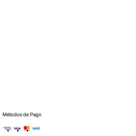
📦 Garantía y respaldo técnico especializado
Completa tu cocina con Whirlpool
También te puede interesar:
Estufas eléctricas Whirlpool
Cubiertas empotrables Whirlpool
Campanas Whirlpool para ventilación eficiente
Métodos de Pago
American Express
Visa
Mastercard
Addi