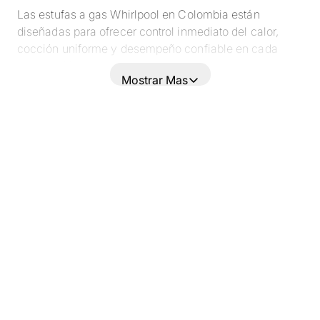
Las estufas a gas Whirlpool en Colombia están
diseñadas para ofrecer control inmediato del calor,
cocción uniforme y desempeño confiable en cada
preparación.
Mostrar Mas
Si buscas una estufa a gas de 4 o 5 puestos, estufa
con horno integrado o con tecnología avanzada, aquí
encontrarás opciones pensadas para adaptarse a
distintos estilos de cocina y hábitos de uso.
Renueva tu espacio con una estufa que combine
potencia, eficiencia y diseño funcional.
🔥 ¿Por qué elegir una estufa a gas Whirlpool?
Las estufas a gas Whirlpool destacan por:
- Control instantáneo de la flama
- Quemadores diseñados para distribuir el calor de