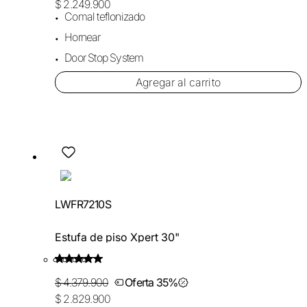
$ 2.249.900
Comal teflonizado
Hornear
Door Stop System
Agregar al carrito
LWFR7210S
Estufa de piso Xpert 30"
$ 4.379.900
Oferta 35%
$ 2.829.900