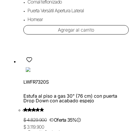
Comal teflonizado
Puerta Versátil Apertura Lateral
Hornear
Agregar al carrito
LWFR7320S
Estufa al piso a gas 30" (76 cm) con puerta
Drop Down con acabado espejo
$ 4.829.900
Oferta 35%
$ 3.119.900