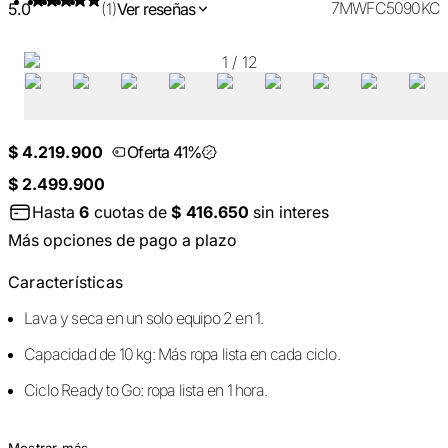
7MWFC5090KC
5.0
(1)
Ver reseñas
1
/
12
$ 4.219.900
Oferta 41%
$ 2.499.900
Hasta
6
cuotas de
$ 416.650
sin interes
Más opciones de pago a plazo
Características
Lava y seca en un solo equipo 2 en 1.
Capacidad de 10 kg: Más ropa lista en cada ciclo.
Ciclo Ready to Go: ropa lista en 1 hora.
Mostrar más