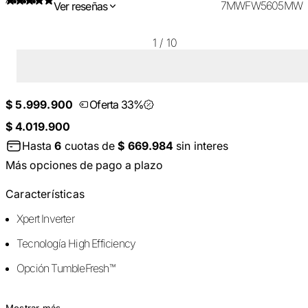
7MWFW5605MW
Ver reseñas
1
/
10
$ 5.999.900
Oferta 33%
$ 4.019.900
Hasta
6
cuotas de
$ 669.984
sin interes
Más opciones de pago a plazo
Características
Xpert Inverter
Tecnología High Efficiency
Opción TumbleFresh™
Mostrar más