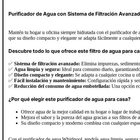
Purificador de Agua con Sistema de Filtración Avanza
Mantén tu hogar u oficina siempre hidratada con el purificador de
que su diseño compacto y elegante se adapta fácilmente a cualquier 
Descubre todo lo que ofrece este filtro de agua para ca
✅
Sistema de filtración avanzado:
Elimina impurezas, sedimentos
✅
Agua limpia y segura:
Ideal para consumo diario, garantizando 
✅
Diseño compacto y elegante:
Se adapta a cualquier cocina u o
✅
Fácil instalación y mantenimiento:
Configuración rápida y senc
✅
Reducción del consumo de agua embotellada:
Una opción eco
¿Por qué elegir este purificador de agua para casa?
Ofrece agua de la mejor calidad en tu hogar o lugar de trabaj
Mejora el sabor y la pureza del agua gracias a sus filtros de
Su diseño compacto y moderno combina con cualquier espacio
Con el purificador de agua Whirlpool, tendrás agua limpia, segura y