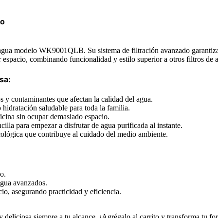
do
 agua modelo WK9001QLB. Su sistema de filtración avanzado garantiza a
espacio, combinando funcionalidad y estilo superior a otros filtros de 
sa:
 y contaminantes que afectan la calidad del agua.
hidratación saludable para toda la familia.
ficina sin ocupar demasiado espacio.
illa para empezar a disfrutar de agua purificada al instante.
lógica que contribuye al cuidado del medio ambiente.
o.
 agua avanzados.
, asegurando practicidad y eficiencia.
 deliciosa siempre a tu alcance. ¡Agrégalo al carrito y transforma tu fo