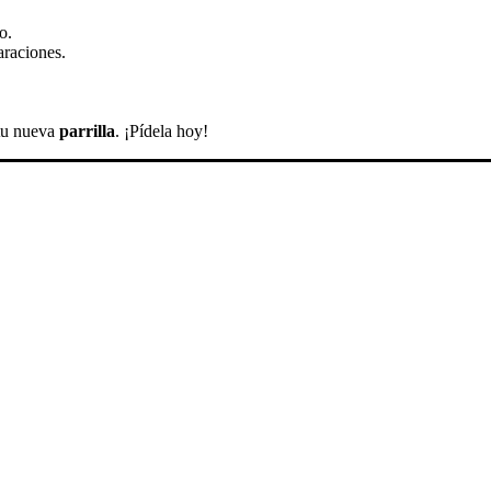
o.
araciones.
 tu nueva
parrilla
. ¡Pídela hoy!