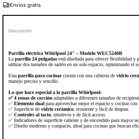
Envíos gratis
Descripción
Parrilla eléctrica Whirlpool 24" – Modelo WEC5240B
La
parrilla 24 pulgadas
está diseñada para ofrecer flexibilidad y
utilizar dos tamaños de sartén en un solo espacio, optimizando el us
Esta
parrilla para cocinar
cuenta con una cubierta de
vidrio cer
manejo preciso y sencillo.
Lo que hace especial a la parrilla Whirlpool:
✅ 4 zonas de cocción
adaptables a diferentes tamaños de recipient
✅
Elemento dual
para aprovechar mejor el espacio y cocinar con 
✅ Superficie de
vidrio cerámico
, resistente y fácil de limpiar.
✅
Controles al tacto
, intuitivos y de fácil acceso.
✅ Indicadores de superficie caliente y de encendido para mayor se
✅ Diseño moderno y compacto, ideal para cocinas que buscan efici