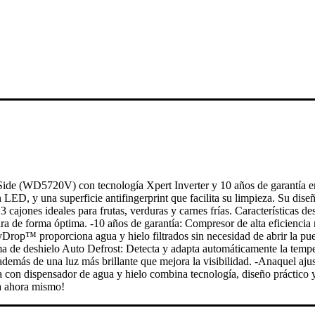
de (WD5720V) con tecnología Xpert Inverter y 10 años de garantía en 
n LED, y una superficie antifingerprint que facilita su limpieza. Su dis
 3 cajones ideales para frutas, verduras y carnes frías. Características 
ura de forma óptima. -10 años de garantía: Compresor de alta eficiencia
yDrop™ proporciona agua y hielo filtrados sin necesidad de abrir la puer
a de deshielo Auto Defrost: Detecta y adapta automáticamente la temper
demás de una luz más brillante que mejora la visibilidad. -Anaquel aj
con dispensador de agua y hielo combina tecnología, diseño práctico y ef
na ahora mismo!