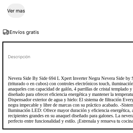
Ver mas
Envíos gratis
Descripción
Nevera Side By Side 694 L Xpert Inverter Negra Nevera Side by Si
(triturado o en cubos) con controles electrónicos touch, iluminació
anaqueles con capacidad de galón, 4 parrillas de cristal templado y
diseñado para ofrecer eficiencia energética y mantener la temperat
Dispensador exterior de agua y hielo: El sistema de filtración Ever
negra impecable y libre de marcas con su práctico acabado. -Sistem
Iluminación LED: Ofrece mayor duración y eficiencia energética, a
recipientes grandes en su anaquel diseñado para galones. La nevera 
perfecto entre funcionalidad y estilo. ¡Estrenala y renueva tu coci