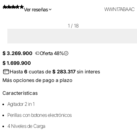
WWN17ABAAC
Ver reseñas
1
/
18
$ 3.269.900
Oferta 48%
$ 1.699.900
Hasta
6
cuotas de
$ 283.317
sin interes
Más opciones de pago a plazo
Características
Agitador 2 in 1
Perillas con botones electrónicos
4 Niveles de Carga