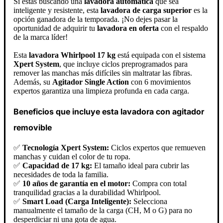
Si estás buscando una
lavadora automática
que sea
inteligente y resistente, esta
lavadora de carga superior
es la
opción ganadora de la temporada. ¡No dejes pasar la
oportunidad de adquirir tu
lavadora en oferta
con el respaldo
de la marca líder!
Esta
lavadora Whirlpool 17 kg
está equipada con el sistema
Xpert System
, que incluye ciclos preprogramados para
remover las manchas más difíciles sin maltratar las fibras.
Además, su
Agitador Single Action
con 6 movimientos
expertos garantiza una limpieza profunda en cada carga.
Beneficios que incluye esta lavadora con agitador
removible
✅
Tecnología Xpert System:
Ciclos expertos que remueven
manchas y cuidan el color de tu ropa.
✅
Capacidad de 17 kg:
El tamaño ideal para cubrir las
necesidades de toda la familia.
✅
10 años de garantía en el motor:
Compra con total
tranquilidad gracias a la durabilidad Whirlpool.
✅
Smart Load (Carga Inteligente):
Selecciona
manualmente el tamaño de la carga (CH, M o G) para no
desperdiciar ni una gota de agua.