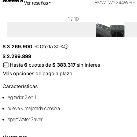
8MWTW2244WSG
Ver reseñas
1
/
10
$ 3.269.900
Oferta 30%
$ 2.299.899
Hasta
6
cuotas de
$ 383.317
sin interes
Más opciones de pago a plazo
Características
Agitador 2 en 1
nueva y mejorada consola
Xpert Water Saver
Mostrar más