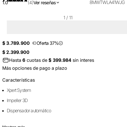
8MWTWLA41WJG
1.0
(4)
Ver reseñas
1
/
11
$ 3.789.900
Oferta 37%
$ 2.399.900
Hasta
6
cuotas de
$ 399.984
sin interes
Más opciones de pago a plazo
Características
Xpert System
Impeller 3D
Dispensador automático
Mostrar más