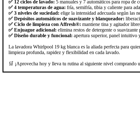
✅ 12 ciclos de lavado:
5 manuales y 7 automáticos para ropa de col
✅ 4 temperaturas de agua:
fría, semifría, tibia y caliente para ad
✅ 3 niveles de suciedad:
elige la intensidad adecuada según las n
✅ Depósitos automáticos de suavizante y blanqueador:
liberac
✅ Ciclo de limpieza con Affresh®:
mantiene tina y agitador libr
✅ Enjuague adicional:
elimina restos de detergente o suavizante
✅ Diseño durable y funcional:
apertura superior, panel intuitiv
La lavadora Whirlpool 19 kg blanca es la aliada perfecta para qui
limpieza profunda, rapidez y flexibilidad en cada lavado.
🛒 ¡Aprovecha hoy y lleva tu rutina al siguiente nivel comprando 