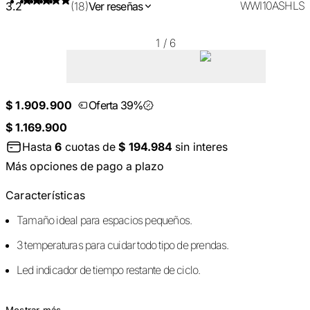
WWI10ASHLS
3.2
(18)
Ver reseñas
1
/
6
$ 1.909.900
Oferta 39%
$ 1.169.900
Hasta
6
cuotas de
$ 194.984
sin interes
Más opciones de pago a plazo
Características
Tamaño ideal para espacios pequeños.
3 temperaturas para cuidar todo tipo de prendas.
Led indicador de tiempo restante de ciclo.
Mostrar más