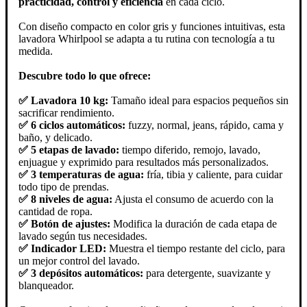
practicidad, control y eficiencia
en cada ciclo.
Con diseño compacto en color gris y funciones intuitivas, esta
lavadora Whirlpool se adapta a tu rutina con tecnología a tu
medida.
Descubre todo lo que ofrece:
✅ Lavadora 10 kg:
Tamaño ideal para espacios pequeños sin
sacrificar rendimiento.
✅ 6 ciclos automáticos:
fuzzy, normal, jeans, rápido, cama y
baño, y delicado.
✅ 5 etapas de lavado:
tiempo diferido, remojo, lavado,
enjuague y exprimido para resultados más personalizados.
✅ 3 temperaturas de agua:
fría, tibia y caliente, para cuidar
todo tipo de prendas.
✅ 8 niveles de agua:
Ajusta el consumo de acuerdo con la
cantidad de ropa.
✅ Botón de ajustes:
Modifica la duración de cada etapa de
lavado según tus necesidades.
✅ Indicador LED:
Muestra el tiempo restante del ciclo, para
un mejor control del lavado.
✅ 3 depósitos automáticos:
para detergente, suavizante y
blanqueador.