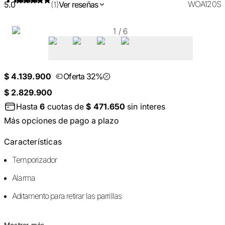
WOA120S
5.0
(1)
Ver reseñas
1
/
6
$ 4.139.900
Oferta 32%
$ 2.829.900
Hasta
6
cuotas de
$ 471.650
sin interes
Más opciones de pago a plazo
Características
Temporizador
Alarma
Aditamento para retirar las parrillas
Mostrar más