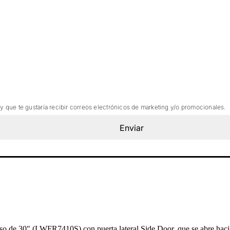
 y que te gustaría recibir correos electrónicos de marketing y/o promocionales.
Enviar
 piso de 30" (LWFR7410S) con puerta lateral Side Door, que se abre hac