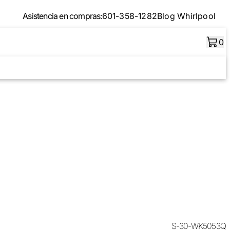
Asistencia en compras:
601-358-1282
Blog Whirlpool
0
S-30-WK5053Q