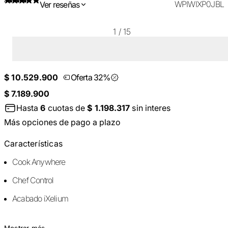
WPIWIXP0JBL
Ver reseñas
1
/
15
$ 10.529.900
Oferta 32%
$ 7.189.900
Hasta
6
cuotas de
$ 1.198.317
sin interes
Más opciones de pago a plazo
Características
Cook Anywhere
Chef Control
Acabado iXelium
Mostrar más