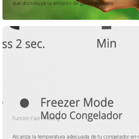
que disminuye la emisión de gases nocivos
Función Fast Freezing
Alcanza la temperatura adecuada de tu congelador en