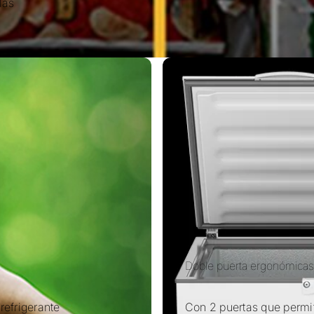
las
Doble puerta ergonómicas
refrigerante
Con 2 puertas que permi