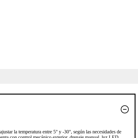
ar la temperatura entre 5° y -30°, según las necesidades de
Cuenta con control mecánico exterior, drenaje manual, luz LED