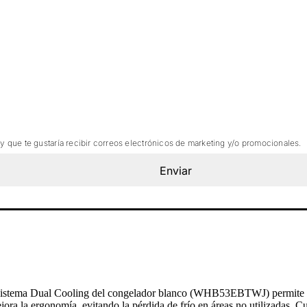
 y que te gustaría recibir correos electrónicos de marketing y/o promocionales.
Enviar
stema Dual Cooling del congelador blanco (WHB53EBTWJ) permite ajust
jora la ergonomía, evitando la pérdida de frío en áreas no utilizadas. 