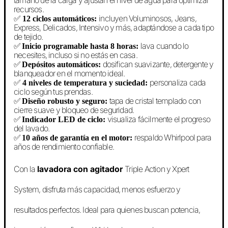
tamaño de la carga y ajustan el nivel de agua para optimizar
recursos.
✅
incluyen Voluminosos, Jeans,
12 ciclos automáticos:
Express, Delicados, Intensivo y más, adaptándose a cada tipo
de tejido.
✅
lava cuando lo
Inicio programable hasta 8 horas:
necesites, incluso si no estás en casa.
✅
dosifican suavizante, detergente y
Depósitos automáticos:
blanqueador en el momento ideal.
✅
personaliza cada
4 niveles de temperatura y suciedad:
ciclo según tus prendas.
✅
tapa de cristal templado con
Diseño robusto y seguro:
cierre suave y bloqueo de seguridad.
✅
visualiza fácilmente el progreso
Indicador LED de ciclo:
del lavado.
✅
respaldo Whirlpool para
10 años de garantía en el motor:
años de rendimiento confiable.
Con la
lavadora con agitador
Triple Action y Xpert
System, disfruta más capacidad, menos esfuerzo y
resultados perfectos. Ideal para quienes buscan potencia,