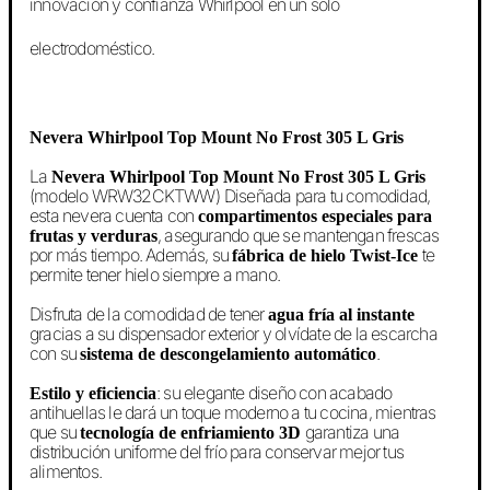
innovación y confianza Whirlpool en un solo
electrodoméstico.
Nevera Whirlpool Top Mount No Frost 305 L Gris
La
Nevera Whirlpool Top Mount No Frost 305 L Gris
(modelo WRW32CKTWW)
Diseñada para tu comodidad,
esta nevera cuenta con
compartimentos especiales para
, asegurando que se mantengan frescas
frutas y verduras
por más tiempo. Además, su
te
fábrica de hielo Twist-Ice
permite tener hielo siempre a mano.
Disfruta de la comodidad de tener
agua fría al instante
gracias a su dispensador exterior y olvídate de la escarcha
con su
.
sistema de descongelamiento automático
: su elegante diseño con acabado
Estilo y eficiencia
antihuellas le dará un toque moderno a tu cocina, mientras
que su
garantiza una
tecnología de enfriamiento 3D
distribución uniforme del frío para conservar mejor tus
alimentos.