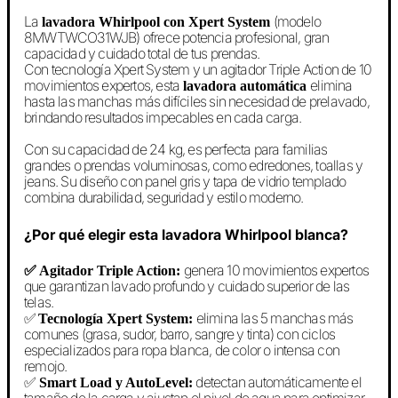
La
(modelo
lavadora Whirlpool con Xpert System
8MWTWCO31WJB) ofrece potencia profesional, gran
capacidad y cuidado total de tus prendas.
Con tecnología Xpert System y un agitador Triple Action de 10
movimientos expertos, esta
elimina
lavadora automática
hasta las manchas más difíciles sin necesidad de prelavado,
brindando resultados impecables en cada carga.
Con su capacidad de 24 kg, es perfecta para familias
grandes o prendas voluminosas, como edredones, toallas y
jeans. Su diseño con panel gris y tapa de vidrio templado
combina durabilidad, seguridad y estilo moderno.
¿Por qué elegir esta lavadora Whirlpool blanca?
genera 10 movimientos expertos
✅ Agitador Triple Action:
que garantizan lavado profundo y cuidado superior de las
telas.
✅
elimina las 5 manchas más
Tecnología Xpert System:
comunes (grasa, sudor, barro, sangre y tinta) con ciclos
especializados para ropa blanca, de color o intensa con
remojo.
✅
detectan automáticamente el
Smart Load y AutoLevel: