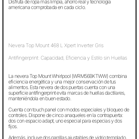
Disfruta de ropa más limpia, ahorro real y tecnología
americana comprobada en cada ciclo.
Nevera Top Mount 468 L Xpert Inverter Gris
Antifingerprint: Capacidad, Eficiencia y Estilo sin Huellas
La nevera Top Mount Whirlpool (WRM56BKTWW) combina
eficiencia energética y una mejor conservación de tus
alimentos. Esta nevera de dos puertas cuenta con una
superficie antifingerprint evita marcas de huellas dactilares,
manteniéndola en buen estado.
Cuenta con touch panel con modos especiales y bloqueo de
controles. Dispone de cinco anaqueles en la contrapuerta:
dos con espacio adapt, uno especial para especias y dos
fijos.
Además, incluye dos parrillas ajustables de vidrio templado,