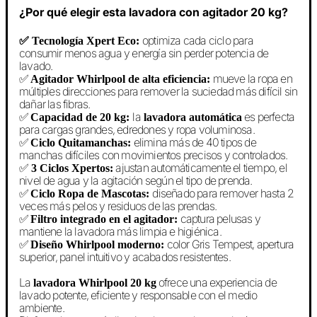
¿Por qué elegir esta lavadora con agitador 20 kg?
optimiza cada ciclo para
✅ Tecnología Xpert Eco:
consumir menos agua y energía sin perder potencia de
lavado.
✅
mueve la ropa en
Agitador Whirlpool de alta eficiencia:
múltiples direcciones para remover la suciedad más difícil sin
dañar las fibras.
✅
la
es perfecta
Capacidad de 20 kg:
lavadora automática
para cargas grandes, edredones y ropa voluminosa.
✅
elimina más de 40 tipos de
Ciclo Quitamanchas:
manchas difíciles con movimientos precisos y controlados.
✅
ajustan automáticamente el tiempo, el
3 Ciclos Xpertos:
nivel de agua y la agitación según el tipo de prenda.
✅
diseñado para remover hasta 2
Ciclo Ropa de Mascotas:
veces más pelos y residuos de las prendas.
✅
captura pelusas y
Filtro integrado en el agitador:
mantiene la lavadora más limpia e higiénica.
✅
color Gris Tempest, apertura
Diseño Whirlpool moderno:
superior, panel intuitivo y acabados resistentes.
La
ofrece una experiencia de
lavadora Whirlpool 20 kg
lavado potente, eficiente y responsable con el medio
ambiente.