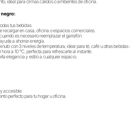
to, ideal para climas cálidos o ambientes de oficina.
 negro:
todas tus bebidas.
 de recargar en casa, oficina o espacios comerciales.
 cuando es necesario reemplazar el garrafón.
yuda a ahorrar energía.
 minuto con 3 niveles de temperatura, ideal para té, café u otras bebidas 
r hora a 10 °C, perfecta para refrescarte al instante.
a elegancia y estilo a cualquier espacio.
 y accesible.
o perfecto para tu hogar u oficina.