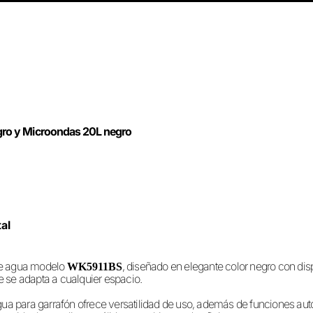
gro y Microondas 20L negro
al
 de agua modelo
, diseñado en elegante color negro con dis
WK5911BS
e se adapta a cualquier espacio.
 agua para garrafón ofrece versatilidad de uso, además de funciones 