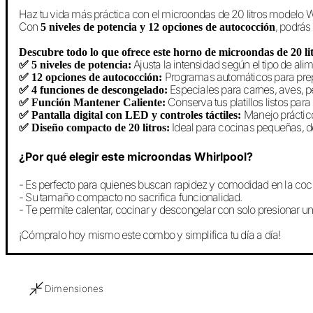
Haz tu vida más práctica con el microondas de 20 litros mod
Con
, podrás
5 niveles de potencia y 12 opciones de autococción
Descubre todo lo que ofrece este horno de microondas de 20 lit
Ajusta la intensidad según el tipo de ali
✅ 5 niveles de potencia:
Programas automáticos para prepa
✅ 12 opciones de autococción:
Especiales para carnes, aves, p
✅ 4 funciones de descongelado:
Conserva tus platillos listos para 
✅ Función Mantener Caliente:
Manejo práctic
✅ Pantalla digital con LED y controles táctiles:
Ideal para cocinas pequeñas, de
✅ Diseño compacto de 20 litros:
¿Por qué elegir este microondas Whirlpool?
- Es perfecto para quienes buscan rapidez y comodidad en la coc
- Su tamaño compacto no sacrifica funcionalidad.
- Te permite calentar, cocinar y descongelar con solo presionar un
¡Cómpralo hoy mismo este combo y simplifica tu día a día!
Dimensiones