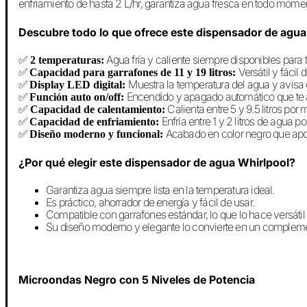
enfriamiento de hasta 2 L/hr, garantiza agua fresca en todo momen
Descubre todo lo que ofrece este dispensador de agua
✅
Agua fría y caliente siempre disponibles para 
2 temperaturas:
✅
Versátil y fácil
Capacidad para garrafones de 11 y 19 litros:
✅
Muestra la temperatura del agua y avisa
Display LED digital:
✅
Encendido y apagado automático que te a
Función auto on/off:
✅
Calienta entre 5 y 9.5 litros por
Capacidad de calentamiento:
✅
Enfría entre 1 y 2 litros de agua po
Capacidad de enfriamiento:
✅
Acabado en color negro que aport
Diseño moderno y funcional:
¿Por qué elegir este dispensador de agua Whirlpool?
Garantiza agua siempre lista en la temperatura ideal.
Es práctico, ahorrador de energía y fácil de usar.
Compatible con garrafones estándar, lo que lo hace versátil
Su diseño moderno y elegante lo convierte en un complement
Microondas Negro con 5 Niveles de Potencia