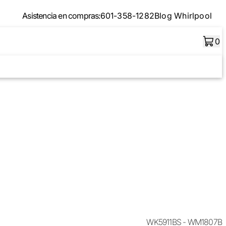
Asistencia en compras:
601-358-1282
Blog Whirlpool
0
WK5911BS - WM1807B