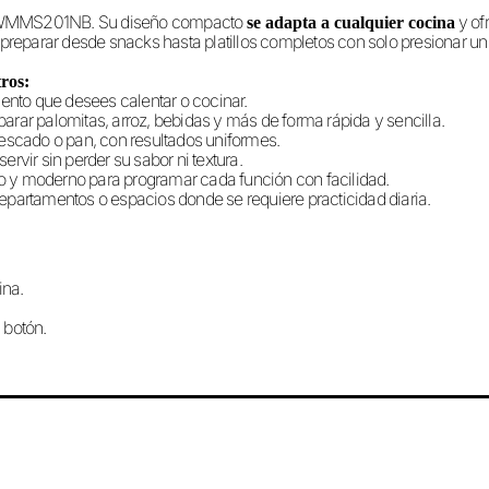
elo WMMS201NB. Su diseño compacto
y ofr
se adapta a cualquier cocina
 preparar desde snacks hasta platillos completos con solo presionar un
ros:
mento que desees calentar o cocinar.
rar palomitas, arroz, bebidas y más de forma rápida y sencilla.
escado o pan, con resultados uniformes.
servir sin perder su sabor ni textura.
o y moderno para programar cada función con facilidad.
partamentos o espacios donde se requiere practicidad diaria.
ina.
 botón.