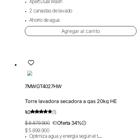
Xpert Dual Wash
2 canastas de lavado
Ahorro de agua
Agregar al carrito
7MWGT4027HW
Torre lavadora secadora a gas 20kg HE
1.0
(1)
$ 8.879.900
Oferta 34%
$ 5.899.900
Optimiza agua y energía según el tamaño de carga.