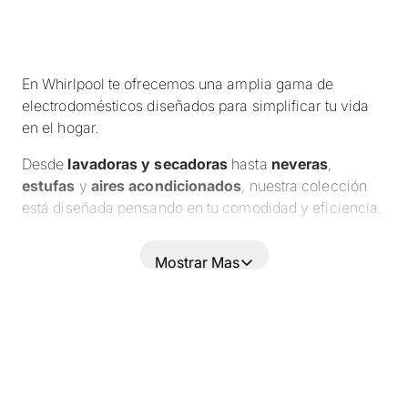
En Whirlpool te ofrecemos una amplia gama de
electrodomésticos diseñados para simplificar tu vida
en el hogar.
Desde
lavadoras y secadoras
hasta
neveras
,
estufas
y
aires acondicionados
, nuestra colección
está diseñada pensando en tu comodidad y eficiencia.
Explora el sitio de Whirlpool y encuentra los
Mostrar Mas
electrodomésticos perfectos para cada espacio de tu
casa.