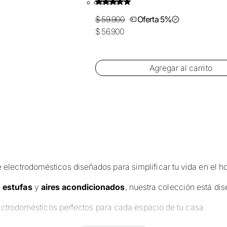
$ 59.900
Oferta 5%
$ 56.900
Agregar al carrito
electrodomésticos diseñados para simplificar tu vida en el h
,
estufas
y
aires acondicionados
, nuestra colección está d
electrodomésticos perfectos para cada espacio de tu casa.