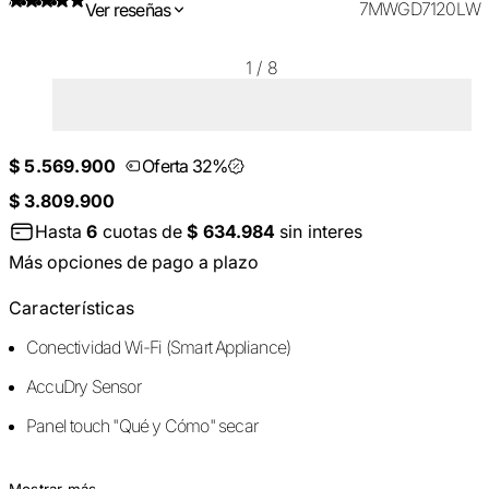
7MWGD7120LW
Ver reseñas
1
/
8
$ 5.569.900
Oferta 32%
$ 3.809.900
Hasta
6
cuotas de
$ 634.984
sin interes
Más opciones de pago a plazo
Características
Conectividad Wi-Fi (Smart Appliance)
AccuDry Sensor
Panel touch "Qué y Cómo" secar
Mostrar más