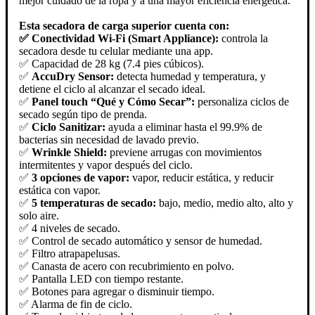
mejor cuidado de la ropa y a una mayor eficiencia energética.
Esta secadora de carga superior cuenta con:
✅ Conectividad Wi-Fi (Smart Appliance):
controla la
secadora desde tu celular mediante una app.
✅ Capacidad de 28 kg (7.4 pies cúbicos).
✅
AccuDry Sensor:
detecta humedad y temperatura, y
detiene el ciclo al alcanzar el secado ideal.
✅
Panel touch “Qué y Cómo Secar”:
personaliza ciclos de
secado según tipo de prenda.
✅
Ciclo Sanitizar:
ayuda a eliminar hasta el 99.9% de
bacterias sin necesidad de lavado previo.
✅
Wrinkle Shield:
previene arrugas con movimientos
intermitentes y vapor después del ciclo.
✅
3 opciones de vapor:
vapor, reducir estática, y reducir
estática con vapor.
✅
5 temperaturas de secado:
bajo, medio, medio alto, alto y
solo aire.
✅ 4 niveles de secado.
✅ Control de secado automático y sensor de humedad.
✅ Filtro atrapapelusas.
✅ Canasta de acero con recubrimiento en polvo.
✅ Pantalla LED con tiempo restante.
✅ Botones para agregar o disminuir tiempo.
✅ Alarma de fin de ciclo.