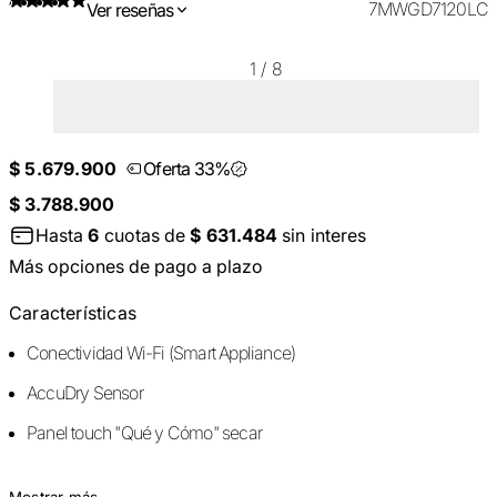
7MWGD7120LC
Ver reseñas
1
/
8
$ 5.679.900
Oferta 33%
$ 3.788.900
Hasta
6
cuotas de
$ 631.484
sin interes
Más opciones de pago a plazo
Características
Conectividad Wi-Fi (Smart Appliance)
AccuDry Sensor
Panel touch "Qué y Cómo" secar
Mostrar más