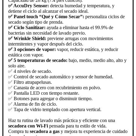
Capacidad de 28 kg (7.4 pies cúbicos).
✅ AccuDry Sensor:
detecta humedad y temperatura, y
detiene el ciclo al alcanzar el secado ideal.
✅ Panel touch “Qué y Cómo Secar”:
personaliza ciclos de
secado según tipo de prenda.
✅ Ciclo Sanitizar:
ayuda a eliminar hasta el 99.9% de
bacterias sin necesidad de lavado previo.
✅ Wrinkle Shield:
previene arrugas con movimientos
intermitentes y vapor después del ciclo.
✅ 3 opciones de vapor:
vapor, reducir estática, y reducir
estática con vapor.
✅ 5 temperaturas de secado:
bajo, medio, medio alto, alto y
solo aire.
✅ 4 niveles de secado.
✅ Control de secado automático y sensor de humedad.
✅ Filtro atrapapelusas.
✅ Canasta de acero con recubrimiento en polvo.
✅ Pantalla LED con tiempo restante.
✅ Botones para agregar o disminuir tiempo.
✅ Alarma de fin de ciclo.
✅ Tapa de vidrio templado con apertura vertical.
Haz tu rutina de lavado más práctica y eficiente con una
secadora con Wi-Fi
pensada para tu estilo de vida.
Compra tu
secadora a gas
y mejora tu experiencia de cuidado