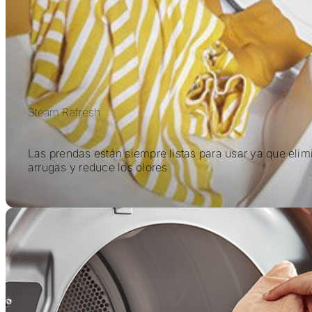
Steam Refresh
Las prendas están siempre listas para usar ya que elim
arrugas y reduce los olores