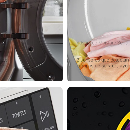
Advanced Moisture Sensi
ntes
3 sensores que detectan
r
tiempos de secado, ayud