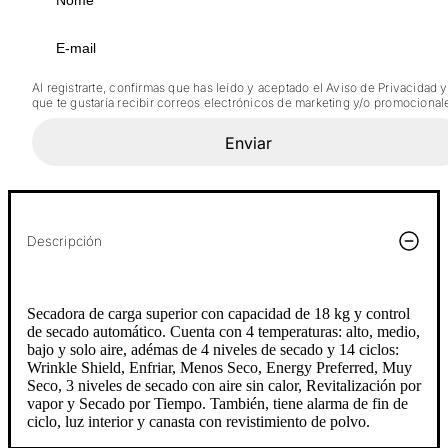
Al registrarte, confirmas que has leído y aceptado el Aviso de Privacidad y
que te gustaría recibir correos electrónicos de marketing y/o promocional
Enviar
Descripción
Secadora de carga superior con capacidad de 18 kg y control
de secado automático. Cuenta con 4 temperaturas: alto, medio,
bajo y solo aire, adémas de 4 niveles de secado y 14 ciclos:
Wrinkle Shield, Enfriar, Menos Seco, Energy Preferred, Muy
Seco, 3 niveles de secado con aire sin calor, Revitalización por
vapor y Secado por Tiempo. También, tiene alarma de fin de
ciclo, luz interior y canasta con revistimiento de polvo.