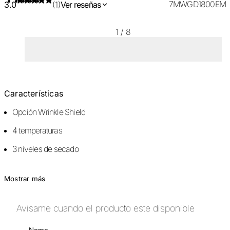
7MWGD1800EM
3.0
(1)
Ver reseñas
1
/
8
Características
Opción Wrinkle Shield
4 temperaturas
3 niveles de secado
Mostrar más
Avisame cuando el producto este disponible