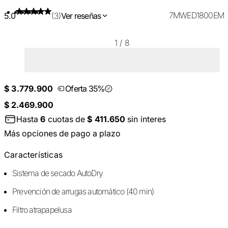
7MWED1800EM
5.0
(3)
Ver reseñas
1
/
8
$ 3.779.900
Oferta 35%
$ 2.469.900
Hasta
6
cuotas de
$ 411.650
sin interes
Más opciones de pago a plazo
Características
Sistema de secado AutoDry
Prevención de arrugas automático (40 min)
Filtro atrapapelusa