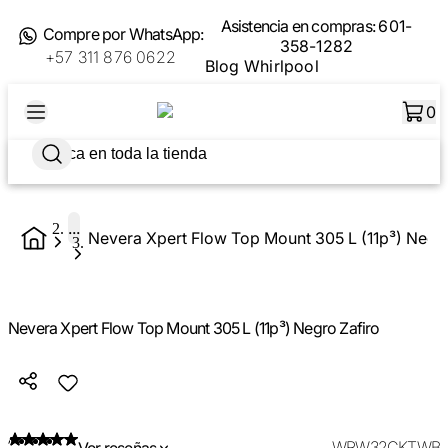
Asistencia en compras:
601-
Compre por WhatsApp:
358-1282
+57 311 876 0622
Blog Whirlpool
0
...
Nevera Xpert Flow Top Mount 305 L (11p³) Negro
Nevera Xpert Flow Top Mount 305 L (11p³) Negro Zafiro
WRW32CKTWB
Ver reseñas