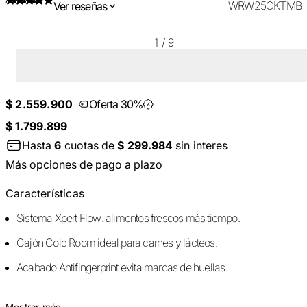
WRW25CKTMB
Ver reseñas
1
/
9
$ 2.559.900
Oferta 30%
$ 1.799.899
Hasta
6
cuotas de
$ 299.984
sin interes
Más opciones de pago a plazo
Características
Sistema Xpert Flow: alimentos frescos más tiempo.
Cajón Cold Room ideal para carnes y lácteos.
Acabado Antifingerprint evita marcas de huellas.
Mostrar más