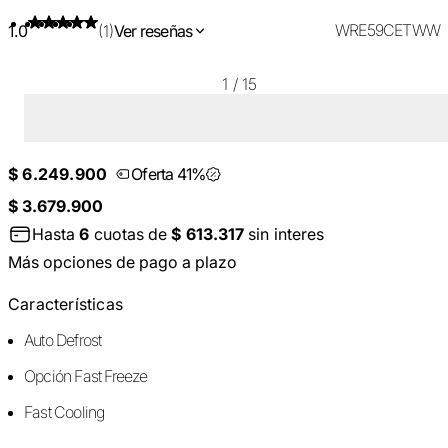
WRE59CETWW
1.0
(1)
Ver reseñas
1
/
15
$ 6.249.900
Oferta 41%
$ 3.679.900
Hasta
6
cuotas de
$ 613.317
sin interes
Más opciones de pago a plazo
Características
Auto Defrost
Opción Fast Freeze
Fast Cooling