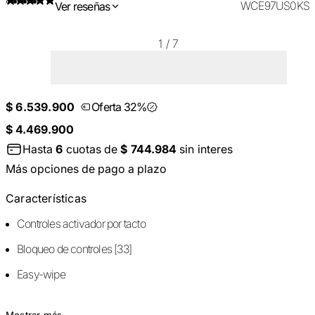
WCE97US0KS
Ver reseñas
1
/
7
$ 6.539.900
Oferta 32%
$ 4.469.900
Hasta
6
cuotas de
$ 744.984
sin interes
Más opciones de pago a plazo
Características
Controles activador por tacto
Bloqueo de controles [33]
Easy-wipe
Mostrar más