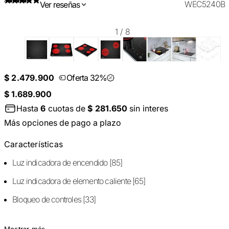
WEC5240B
Ver reseñas
1
/
8
$ 2.479.900
Oferta 32%
$ 1.689.900
Hasta
6
cuotas de
$ 281.650
sin interes
Más opciones de pago a plazo
Características
Luz indicadora de encendido [85]
Luz indicadora de elemento caliente [65]
Bloqueo de controles [33]
Mostrar más