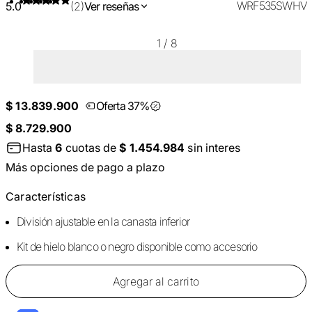
WRF535SWHV
5.0
(2)
Ver reseñas
1
/
8
$ 13.839.900
Oferta 37%
$ 8.729.900
Hasta
6
cuotas de
$ 1.454.984
sin interes
Más opciones de pago a plazo
Características
División ajustable en la canasta inferior
Kit de hielo blanco o negro disponible como accesorio
Agregar al carrito