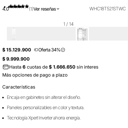
WHC18T521STWC
4.0
(1)
Ver reseñas
1
/
14
$ 15.129.900
Oferta 34%
$ 9.999.900
Hasta
6
cuotas de
$ 1.666.650
sin interes
Más opciones de pago a plazo
Características
Encaja en gabinetes sin alterar el diseño.
Paneles personalizables en color y textura.
Tecnología Xpert Inverter ahorra energía.