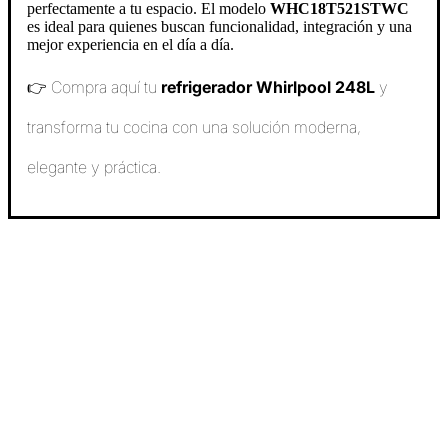
perfectamente a tu espacio. El modelo
WHC18T521STWC
es ideal para quienes buscan funcionalidad, integración y una
mejor experiencia en el día a día.
👉 Compra aquí tu
refrigerador Whirlpool 248L
y
transforma tu cocina con una solución moderna,
elegante y práctica.