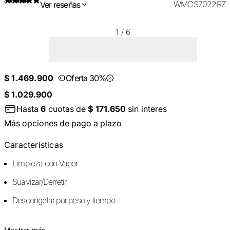
WMCS7022RZ
Ver reseñas
1
/
6
$ 1.469.900
Oferta 30%
$ 1.029.900
Hasta
6
cuotas de
$ 171.650
sin interes
Más opciones de pago a plazo
Características
Limpieza con Vapor
Suavizar/Derretir
Descongelar por peso y tiempo
Mostrar más