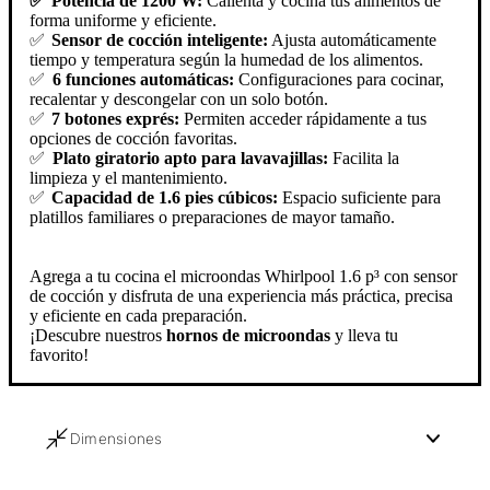
✅
Potencia de 1200 W:
Calienta y cocina tus alimentos de
forma uniforme y eficiente.
✅
Sensor de cocción inteligente:
Ajusta automáticamente
tiempo y temperatura según la humedad de los alimentos.
✅
6 funciones automáticas:
Configuraciones para cocinar,
recalentar y descongelar con un solo botón.
✅
7 botones exprés:
Permiten acceder rápidamente a tus
opciones de cocción favoritas.
✅
Plato giratorio apto para lavavajillas:
Facilita la
limpieza y el mantenimiento.
✅
Capacidad de 1.6 pies cúbicos:
Espacio suficiente para
platillos familiares o preparaciones de mayor tamaño.
Agrega a tu cocina el microondas Whirlpool 1.6 p³ con sensor
de cocción y disfruta de una experiencia más práctica, precisa
y eficiente en cada preparación.
¡Descubre nuestros
hornos de microondas
y lleva tu
favorito!
Dimensiones