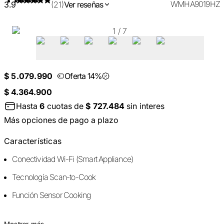
WMHA9019HZ
3.9
(21)
Ver reseñas
1
/
7
$ 5.079.990
Oferta 14%
$ 4.364.900
Hasta
6
cuotas de
$ 727.484
sin interes
Más opciones de pago a plazo
Características
Conectividad Wi-Fi (Smart Appliance)
Tecnología Scan-to-Cook
Función Sensor Cooking
Mostrar más