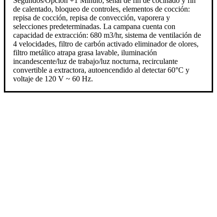
Segundos/Opción +1 Minuto, señal de fin de cocinado y fin
de calentado, bloqueo de controles, elementos de cocción:
repisa de cocción, repisa de convección, vaporera y
selecciones predeterminadas. La campana cuenta con
capacidad de extracción: 680 m3/hr, sistema de ventilación de
4 velocidades, filtro de carbón activado eliminador de olores,
filtro metálico atrapa grasa lavable, iluminación
incandescente/luz de trabajo/luz nocturna, recirculante
convertible a extractora, autoencendido al detectar 60°C y
voltaje de 120 V ~ 60 Hz.