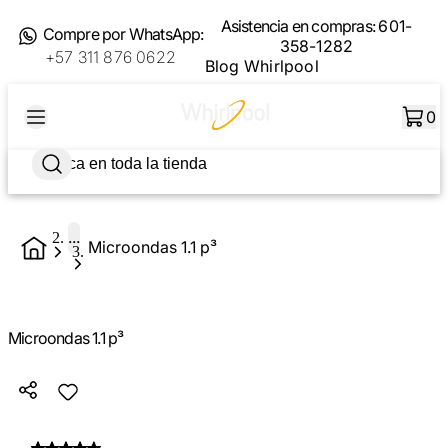
Asistencia en compras:
601-
Compre por WhatsApp:
358-1282
+57 311 876 0622
Blog Whirlpool
0
...
Microondas 1.1 p³
Microondas 1.1 p³