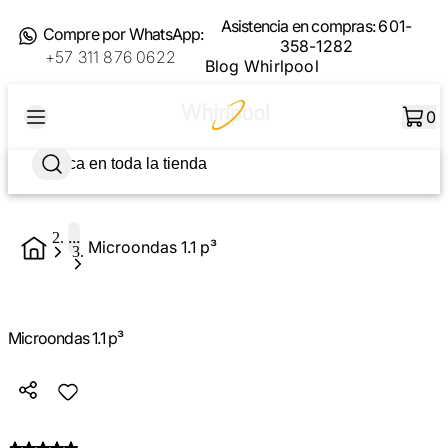
Asistencia en compras:
601-
Compre por WhatsApp:
358-1282
+57 311 876 0622
Blog Whirlpool
0
...
Microondas 1.1 p³
Microondas 1.1 p³