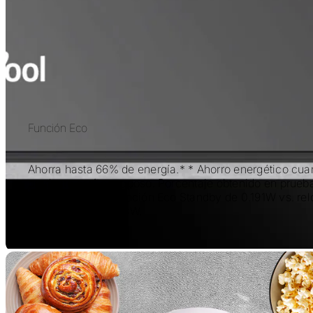
Función Eco
Ahorra hasta 66% de energía.* * Ahorro energético cua
producto está en reposo. Porcentaje obtenido en prueb
por Whirlpool en función Eco Standby de 0.191W vs. rel
en display de 0.566W.