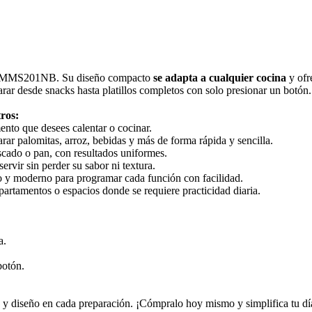
lo WMMS201NB. Su diseño compacto
se adapta a cualquier cocina
y ofr
arar desde snacks hasta platillos completos con solo presionar un botón.
ros:
mento que desees calentar o cocinar.
ar palomitas, arroz, bebidas y más de forma rápida y sencilla.
scado o pan, con resultados uniformes.
servir sin perder su sabor ni textura.
 y moderno para programar cada función con facilidad.
artamentos o espacios donde se requiere practicidad diaria.
a.
botón.
 y diseño en cada preparación. ¡Cómpralo hoy mismo y simplifica tu día