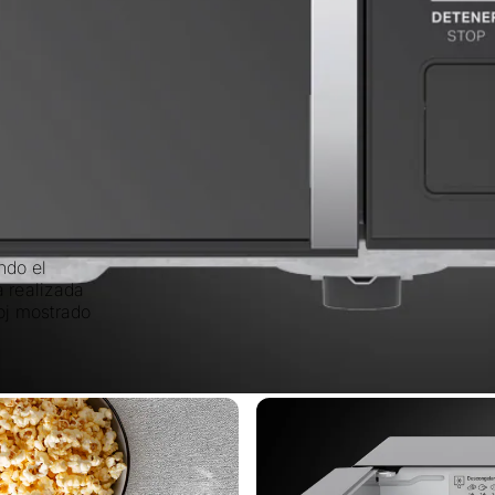
ndo el
a realizada
oj mostrado