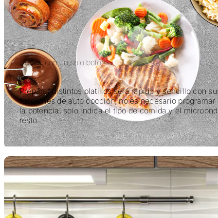
Cocina con un solo botón
Preparar distintos platillos será rápido y sencillo con su
funciones de auto cocción, no es necesario programar 
la potencia, solo indica el tipo de comida y el microond
resto.