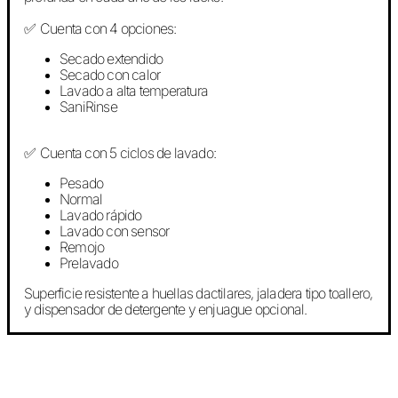
Cuenta con 4 opciones:
✅
Secado extendido
Secado con calor
Lavado a alta temperatura
SaniRinse
Cuenta con 5 ciclos de lavado:
✅
Pesado
Normal
Lavado rápido
Lavado con sensor
Remojo
Prelavado
Superficie resistente a huellas dactilares, jaladera tipo toallero,
y dispensador de detergente y enjuague opcional.