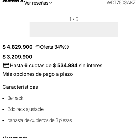
WDT750SAKZ
Ver reseñas
1
/
6
$ 4.829.900
Oferta 34%
$ 3.209.900
Hasta
6
cuotas de
$ 534.984
sin interes
Más opciones de pago a plazo
Características
3er rack
2do rack ajustable
canasta de cubiertos de 3 piezas
Mostrar más