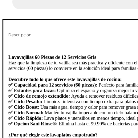
Descripción
Lavavajillas 60 Piezas de 12 Servicios Gris
Haz que la limpieza de tu vajilla sea más práctica y eficiente c
servicios (60 piezas) lo convierte en la solución ideal para familia
Descubre todo lo que ofrece este lavavajillas de cocina:
✅ Capacidad para 12 servicios (60 piezas):
Perfecto para familia
✅ Estantes para tazas:
Optimiza el espacio y organiza mejor tu va
✅ Ciclo de remojo extendido:
Ayuda a remover residuos difíciles
✅ Ciclo Pesado:
Limpieza intensiva con tiempo extra para platos
✅ Ciclo Boost:
Usa más agua, tiempo y calor para remover grasa 
✅ Ciclo Normal:
Mantén tu vajilla impecable con un ciclo balance
✅ Ciclo Rápido:
Lava platos y utensilios en menos tiempo, ideal 
✅ Opción Sani Rinse®:
Elimina hasta el 99.99% de bacterias para
¿Por qué elegir este lavaplatos empotrado?