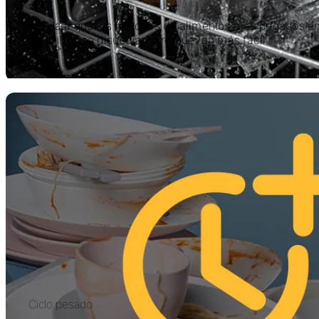
Ayuda a que los residuos de alimentos más pegados en 
utensilios se disuelvan y remuevan más fácil
Ciclo pesado