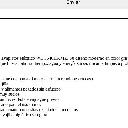
Enviar
on el lavaplatos eléctrico WDT540HAMZ. Su diseño moderno en color gris
s que buscan ahorrar tiempo, agua y energía sin sacrificar la limpieza pr
s que cocinan a diario o disfrutan reuniones en casa.
jilla.
 y alimentos pegados sin esfuerzo.
 muy sucios.
sin necesidad de enjuague previo.
ado para el uso diario.
para cuando necesitas resultados inmediatos.
 vajilla higiénica y segura.