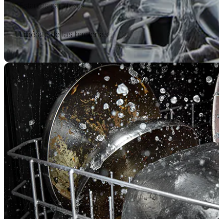
Estantes para tazas
Libérate de las bacterias
Ciclo de remojo extendido