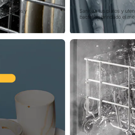
los platos y
Sanitiza tus platos y ute
bacterias brindado el me
Ciclo Boost