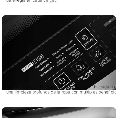
Xpert Cycles
3 ciclos Xpertos de ropa blanca, color y piel delicada par
una limpieza profunda de la ropa con multiples beneficio