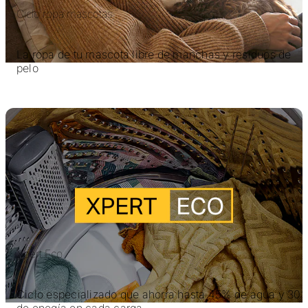
Ciclo ropa mascotas
La ropa de tu mascota libre de manchas y residuos de
pelo
Xpert Eco
Ciclo especializado que ahorra hasta 45% de agua y 30
de enegía en cada carga.